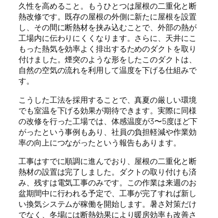
久性を高めること。もうひとつは屋根の二重化と断
熱改修です。既存の屋根の外側に新たに屋根を設置
し、その間に断熱材を挟み込むことで、外部の熱が
工場内に伝わりにくくなります。さらに、天井にこ
もった熱気を効率よく排出するためのダクトを取り
付けました。煙突のような形をしたこのダクトは、
自然の空気の流れを利用して温度を下げる仕組みで
す。
こうした工法を採用することで、真夏の厳しい環境
でも室温を下げる効果が期待できます。実際に同様
の改修を行った工場では、体感温度が3〜5度ほど下
がったという事例もあり、社員の負担軽減や作業効
率の向上につながったという報告もあります。
工事はすでに順調に進んでおり、屋根の二重化と断
熱材の設置は完了しました。ダクトの取り付けも済
み、残すは電気工事のみです。この作業は来週のお
盆期間中に行われる予定で、工事が完了すれば新し
い換気システムが稼働を開始します。暑さ対策だけ
でなく、冬場には断熱効果により暖房効率も改善さ