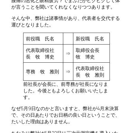
腰痛の悪化と眼精疲労？でまぶたがピクピクして体
が言うことを聞いてくれなくなりつつあります。
そんな中、弊社は諸事情があり、代表者を交代する
運びとなりました。
前役職 氏名
新役職 氏名
代表取締役社
取締役会長
⇒
長 牧 博史
牧 博史
代表取締役社
専務 牧 雅則
⇒
長 牧 雅則
前社長が会長に、前専務が社長になりま
した。今後ともよろしくお願いいたしま
す。
なぜ5月9日なのかと言いますと、弊社が4月末決算
で、その日あたりでお日柄の良い日ということで、
たいした理由はありません。
ちなみに弊社は5月22日に三次元測定機を導入いた