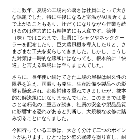
ここ数年、夏場の工場内の暑さは社員にとって大き
な課題でした。特に午後になると室温が40度近くま
で上がることもあり、汗だくになりながら作業を続
けるのは体力的にも精神的にも大変です。徳仲
（株）ではこれまで、社員にTシャツやネッククー
ラーを配布したり、巨大扇風機を導入したりと、さ
まざまな工夫を凝らしてきました。しかし、こうし
た対策は一時的な緩和にはなっても、根本的に「快
適」と言える環境には至りませんでした。
さらに、長年使い続けてきた工場の屋根は耐久性の
限界を迎え、雨漏りも発生。生産設備や製品への影
響も懸念され、都度補修を重ねてきましたが、抜本
的な解決策にはなりませんでした。このままでは暑
さと老朽化の二重苦が続き、社員の安全や製品品質
に影響する恐れがあると判断し、大規模な改修に踏
み切ることになりました。
今回行っている工事は、大きく分けて二つのポイン
トがあります。ひとつは外壁の塗装を塗り直し、耐