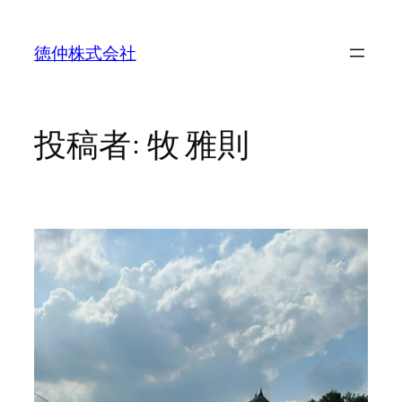
内
容
徳仲株式会社
を
ス
キ
ッ
投稿者:
牧 雅則
プ