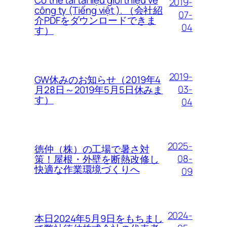
2019-
công ty (Tiếng việt ). （会社紹
07-
介PDFをダウンロードできま
04
す）
2019-
GW休みのお知らせ（2019年4
03-
月28日～2019年5月5日休みま
す）
04
2025-
徳仲（株）の工場で暑さ対
08-
策！屋根・外壁を断熱改修し
快適な作業環境づくりへ
09
2024-
本日2024年5月9日をもちまし