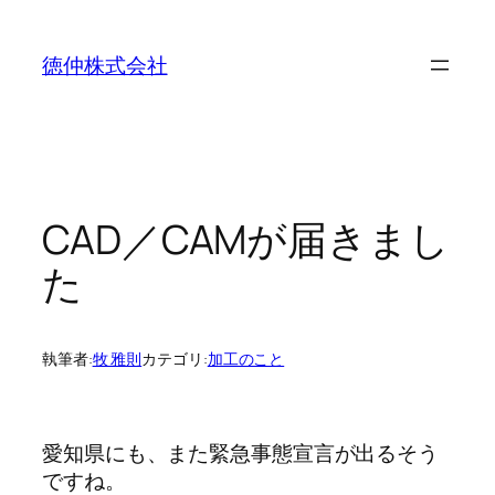
内
容
徳仲株式会社
を
ス
キ
ッ
プ
CAD／CAMが届きまし
た
執筆者:
牧 雅則
カテゴリ:
加工のこと
愛知県にも、また緊急事態宣言が出るそう
ですね。