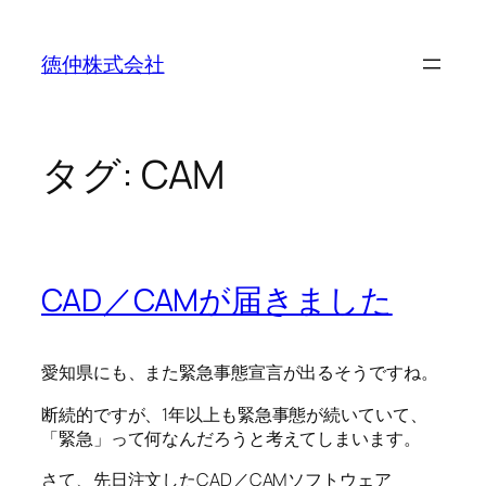
内
容
徳仲株式会社
を
ス
キ
ッ
タグ:
CAM
プ
CAD／CAMが届きました
愛知県にも、また緊急事態宣言が出るそうですね。
断続的ですが、1年以上も緊急事態が続いていて、
「緊急」って何なんだろうと考えてしまいます。
さて、先日注文したCAD／CAMソフトウェア