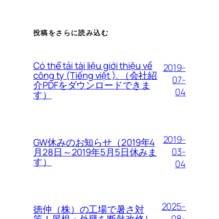
投稿をさらに読み込む
Có thể tải tài liệu giới thiệu về
2019-
công ty (Tiếng việt ). （会社紹
07-
介PDFをダウンロードできま
04
す）
2019-
GW休みのお知らせ（2019年4
03-
月28日～2019年5月5日休みま
す）
04
2025-
徳仲（株）の工場で暑さ対
08-
策！屋根・外壁を断熱改修し