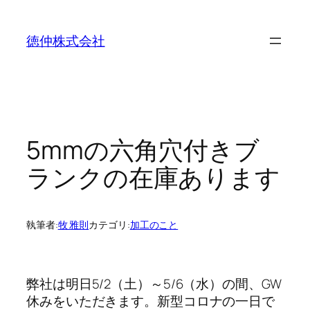
内
容
徳仲株式会社
を
ス
キ
ッ
プ
5mmの六角穴付きブ
ランクの在庫あります
執筆者:
牧 雅則
カテゴリ:
加工のこと
弊社は明日5/2（土）～5/6（水）の間、GW
休みをいただきます。新型コロナの一日で