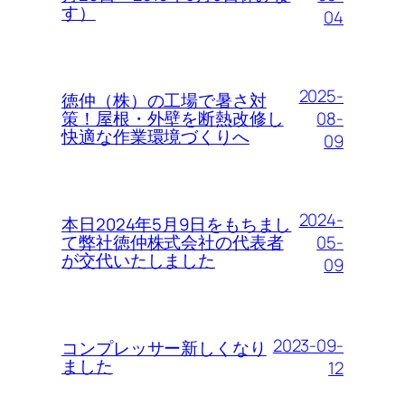
す）
04
2025-
徳仲（株）の工場で暑さ対
08-
策！屋根・外壁を断熱改修し
快適な作業環境づくりへ
09
2024-
本日2024年5月9日をもちまし
05-
て弊社徳仲株式会社の代表者
が交代いたしました
09
2023-09-
コンプレッサー新しくなり
ました
12