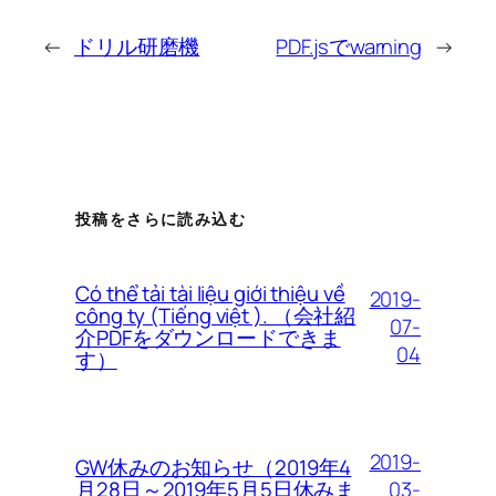
←
ドリル研磨機
PDF.jsでwarning
→
投稿をさらに読み込む
Có thể tải tài liệu giới thiệu về
2019-
công ty (Tiếng việt ). （会社紹
07-
介PDFをダウンロードできま
04
す）
2019-
GW休みのお知らせ（2019年4
03-
月28日～2019年5月5日休みま