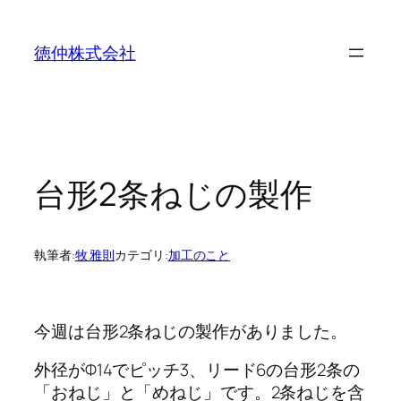
内
容
徳仲株式会社
を
ス
キ
ッ
プ
台形2条ねじの製作
執筆者:
牧 雅則
カテゴリ:
加工のこと
今週は台形2条ねじの製作がありました。
外径がΦ14でピッチ3、リード6の台形2条の
「おねじ」と「めねじ」です。2条ねじを含