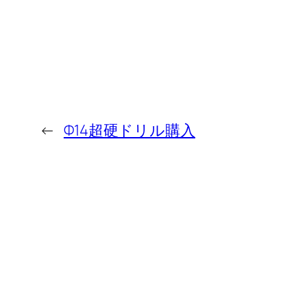
←
Φ14超硬ドリル購入