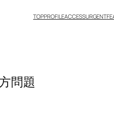
TOP
PROFILE
ACCESS
URGENT
FE
方問題