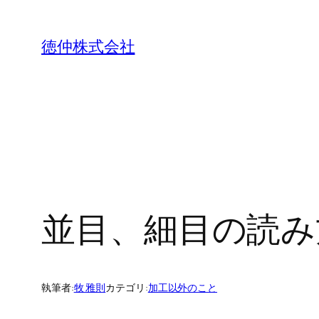
内
容
徳仲株式会社
を
ス
キ
ッ
プ
並目、細目の読み
執筆者:
牧 雅則
カテゴリ:
加工以外のこと