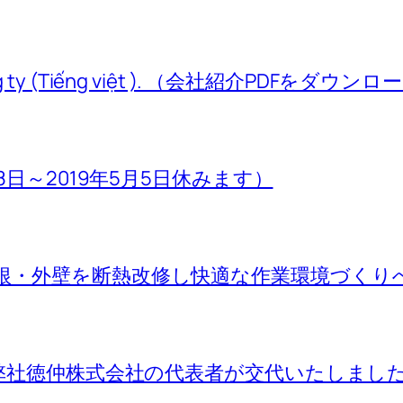
ệu về công ty (Tiếng việt ). （会社紹介PDF
8日～2019年5月5日休みます）
根・外壁を断熱改修し快適な作業環境づくり
て弊社徳仲株式会社の代表者が交代いたしまし