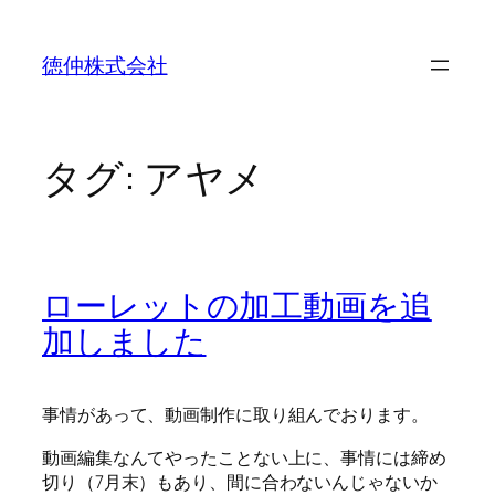
内
容
徳仲株式会社
を
ス
キ
ッ
タグ:
アヤメ
プ
ローレットの加工動画を追
加しました
事情があって、動画制作に取り組んでおります。
動画編集なんてやったことない上に、事情には締め
切り（7月末）もあり、間に合わないんじゃないか