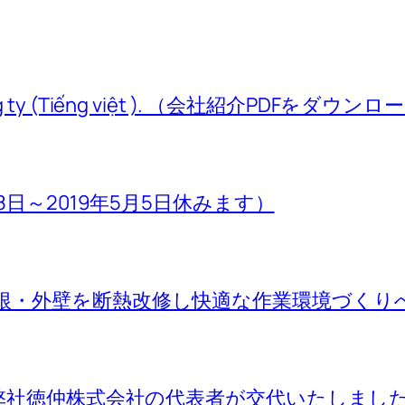
ệu về công ty (Tiếng việt ). （会社紹介PDF
8日～2019年5月5日休みます）
根・外壁を断熱改修し快適な作業環境づくり
て弊社徳仲株式会社の代表者が交代いたしまし