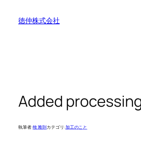
内
容
徳仲株式会社
を
ス
キ
ッ
プ
Added processing 
執筆者:
牧 雅則
カテゴリ:
加工のこと