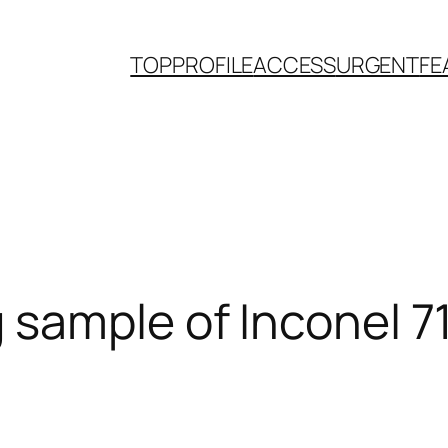
TOP
PROFILE
ACCESS
URGENT
FE
sample of Inconel 7