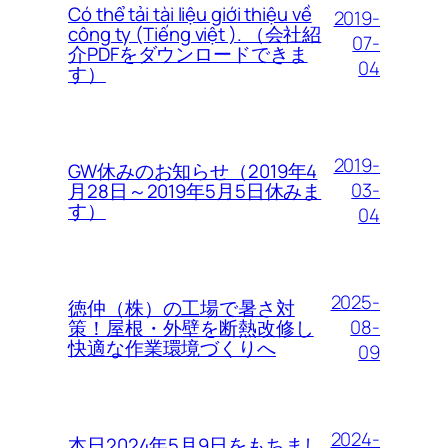
Có thể tải tài liệu giới thiệu về
2019-
công ty (Tiếng việt ). （会社紹
07-
介PDFをダウンロードできま
04
す）
2019-
GW休みのお知らせ（2019年4
03-
月28日～2019年5月5日休みま
す）
04
2025-
徳仲（株）の工場で暑さ対
08-
策！屋根・外壁を断熱改修し
快適な作業環境づくりへ
09
2024-
本日2024年5月9日をもちまし