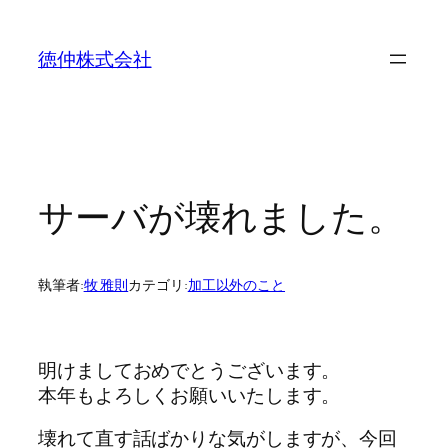
内
容
徳仲株式会社
を
ス
キ
ッ
プ
サーバが壊れました。
執筆者:
牧 雅則
カテゴリ:
加工以外のこと
明けましておめでとうございます。
本年もよろしくお願いいたします。
壊れて直す話ばかりな気がしますが、今回