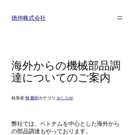
内
容
徳仲株式会社
を
ス
キ
ッ
プ
海外からの機械部品調
達についてのご案内
執筆者:
牧 雅則
カテゴリ:
おしらせ
弊社では、ベトナムを中心とした海外から
の部品調達もやっております。