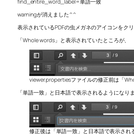
find_entire_word_label=単語一致
warningが消えました^^
表示されているPDFの虫メガネのアイコンをク
「Whole words」と表示されていたところが、
viewer.propertiesファイルの修正前
「単語一致」と日本語で表示されるようになり
修正後は「単語一致」と日本語で表示され