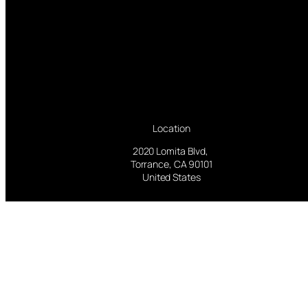
Location
2020 Lomita Blvd,
Torrance, CA 90101
United States