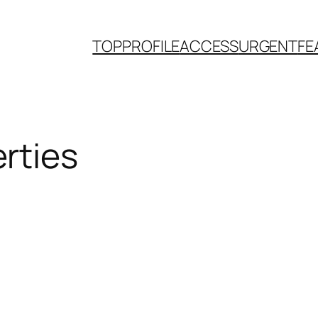
TOP
PROFILE
ACCESS
URGENT
FE
rties