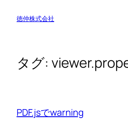
内
容
徳仲株式会社
を
ス
キ
ッ
タグ:
viewer.prope
プ
PDF.jsでwarning