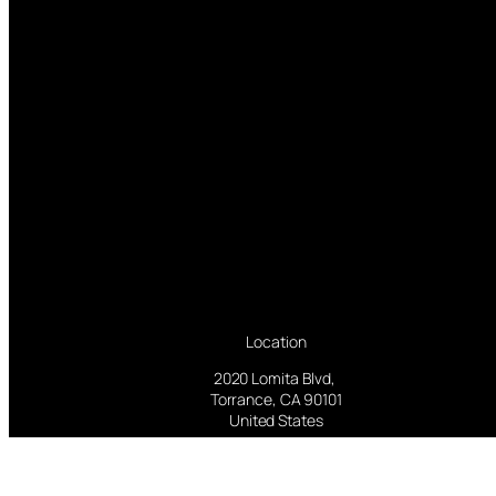
Location
2020 Lomita Blvd,
Torrance, CA 90101
United States