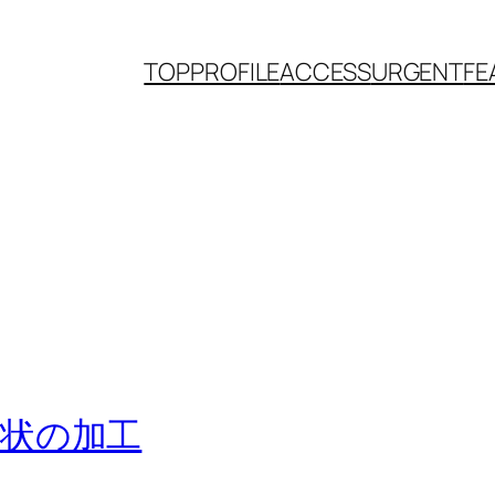
TOP
PROFILE
ACCESS
URGENT
FE
状の加工