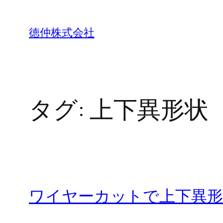
内
容
徳仲株式会社
を
ス
キ
ッ
タグ:
上下異形状
プ
ワイヤーカットで上下異形