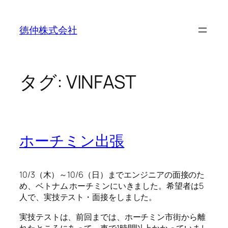
内
容
徳仲株式会社
を
ス
キ
ッ
タグ:
VINFAST
プ
ホーチミン出張
10/3（木）～10/6（日）までエンジニアの面接のた
め、ベトナム ホーチミンにいきました。希望者は5
人で、実技テスト・面接をしました。
実技テストは、前回までは、ホーチミン市街から離
れたところにあって、車で1時間以上かかっていまし