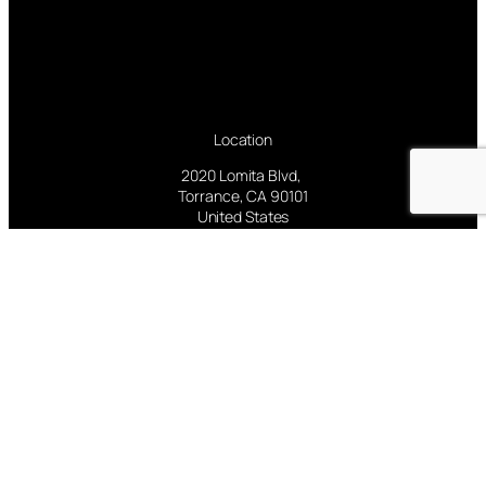
Location
2020 Lomita Blvd,
Torrance, CA 90101
United States
Pages
Facebook
Twitter/X
Instagram
Follow us
Facebook