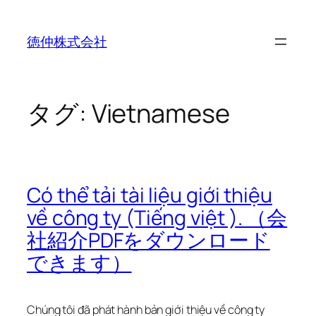
内
容
徳仲株式会社
を
ス
キ
ッ
タグ:
Vietnamese
プ
Có thể tải tài liệu giới thiệu
về công ty (Tiếng việt ). （会
社紹介PDFをダウンロード
できます）
Chúng tôi đã phát hành bản giới thiệu về công ty