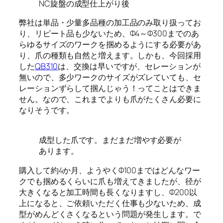
NC旋盤の成型仕上がり後
弊社は単品・少量多品種の加工品のみ取り扱ってお
り、リピート品も少ないため、Φ4～Φ300までのあ
らゆるサイズのワークを掴めるようにする必要があ
り、爪の種類も自然と増えます。しかも、今回採用
した
QB310
は、交換は早いですが、セレーションが
無いので、多少ワークのサイズがズレていても、セ
レーションずらして掴んじゃう！ってことはできま
せん。なので、これまでよりも爪がたくさん必要に
なりそうです。
成型した爪です。まだまだ増やす必要が
あります。
購入して約4か月、ようやくΦ100まではどんなワー
クでも掴めるくらいに爪も増えてきましたが、径が
大きくなると加工時間も長くなりますし、Φ200以
上になると、ご依頼いただく仕事も少ないため、成
型がめんどくさくなるという問題が発生します。で