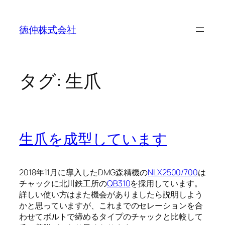
内
容
徳仲株式会社
を
ス
キ
ッ
タグ:
生爪
プ
生爪を成型しています
2018年11月に導入したDMG森精機の
NLX2500/700
は
チャックに北川鉄工所の
QB310
を採用しています。
詳しい使い方はまた機会がありましたら説明しよう
かと思っていますが、これまでのセレーションを合
わせてボルトで締めるタイプのチャックと比較して