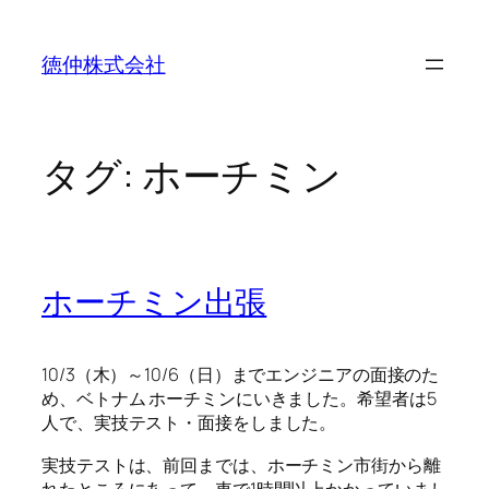
内
容
徳仲株式会社
を
ス
キ
ッ
タグ:
ホーチミン
プ
ホーチミン出張
10/3（木）～10/6（日）までエンジニアの面接のた
め、ベトナム ホーチミンにいきました。希望者は5
人で、実技テスト・面接をしました。
実技テストは、前回までは、ホーチミン市街から離
れたところにあって、車で1時間以上かかっていまし