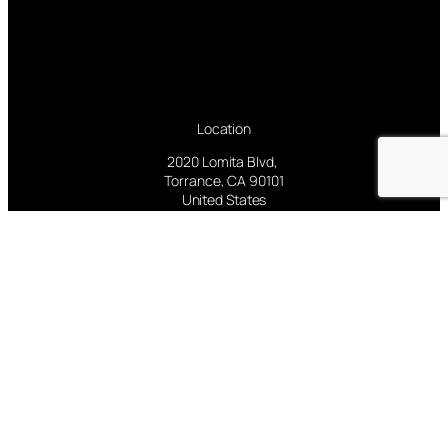
Location
2020 Lomita Blvd,
Torrance, CA 90101
United States
Pages
Facebook
Twitter/X
Instagram
Follow us
Facebook