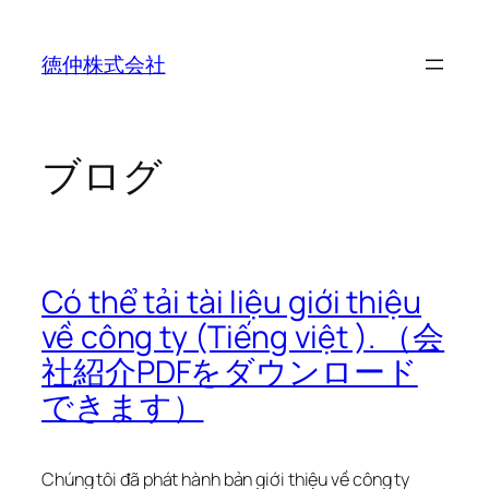
内
容
徳仲株式会社
を
ス
キ
ッ
ブログ
プ
Có thể tải tài liệu giới thiệu
về công ty (Tiếng việt ). （会
社紹介PDFをダウンロード
できます）
Chúng tôi đã phát hành bản giới thiệu về công ty