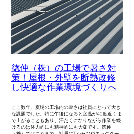
徳仲（株）の工場で暑さ対
策！屋根・外壁を断熱改修
し快適な作業環境づくりへ
ここ数年、夏場の工場内の暑さは社員にとって大き
な課題でした。特に午後になると室温が40度近くま
で上がることもあり、汗だくになりながら作業を続
けるのは体力的にも精神的にも大変です。徳仲
（株）ではこれまで、社員にTシャツやネッククー