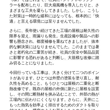
ラーを配布したり、巨大扇風機を導入したりと、さ
まざまな工夫を凝らしてきました。しかし、こうし
た対策は一時的な緩和にはなっても、根本的に「快
適」と言える環境には至りませんでした。
さらに、長年使い続けてきた工場の屋根は耐久性の
限界を迎え、雨漏りも発生。生産設備や製品への影
響も懸念され、都度補修を重ねてきましたが、抜本
的な解決策にはなりませんでした。このままでは暑
さと老朽化の二重苦が続き、社員の安全や製品品質
に影響する恐れがあると判断し、大規模な改修に踏
み切ることになりました。
今回行っている工事は、大きく分けて二つのポイン
トがあります。ひとつは外壁の塗装を塗り直し、耐
久性を高めること。もうひとつは屋根の二重化と断
熱改修です。既存の屋根の外側に新たに屋根を設置
し、その間に断熱材を挟み込むことで、外部の熱が
工場内に伝わりにくくなります。さらに、天井にこ
もった熱気を効率よく排出するためのダクトを取り