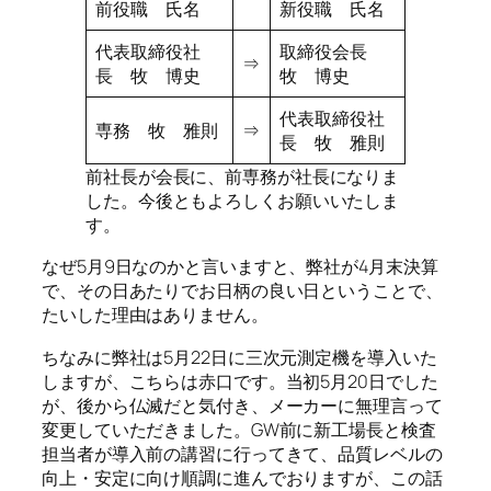
前役職 氏名
新役職 氏名
代表取締役社
取締役会長
⇒
長 牧 博史
牧 博史
代表取締役社
専務 牧 雅則
⇒
長 牧 雅則
前社長が会長に、前専務が社長になりま
した。今後ともよろしくお願いいたしま
す。
なぜ5月9日なのかと言いますと、弊社が4月末決算
で、その日あたりでお日柄の良い日ということで、
たいした理由はありません。
ちなみに弊社は5月22日に三次元測定機を導入いた
しますが、こちらは赤口です。当初5月20日でした
が、後から仏滅だと気付き、メーカーに無理言って
変更していただきました。GW前に新工場長と検査
担当者が導入前の講習に行ってきて、品質レベルの
向上・安定に向け順調に進んでおりますが、この話