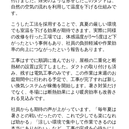
付けました。煙突のような形をしたこのダクトは、
自然の空気の流れを利用して温度を下げる仕組みで
す。
こうした工法を採用することで、真夏の厳しい環境
でも室温を下げる効果が期待できます。実際に同様
の改修を行った工場では、体感温度が3〜5度ほど下
がったという事例もあり、社員の負担軽減や作業効
率の向上につながったという報告もあります。
工事はすでに順調に進んでおり、屋根の二重化と断
熱材の設置は完了しました。ダクトの取り付けも済
み、残すは電気工事のみです。この作業は来週のお
盆期間中に行われる予定で、工事が完了すれば新し
い換気システムが稼働を開始します。暑さ対策だけ
でなく、冬場には断熱効果により暖房効率も改善さ
れる見込みです。
社員からも期待の声が上がっています。「毎年夏は
暑さとの戦いだったので、これで少しでも楽になれ
ば助かる」「涼しい環境で集中して作業できるのは
本当にありがたい」など、工事の完成を心待ちにし